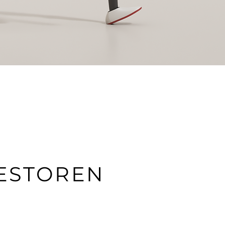
R
VESTOREN