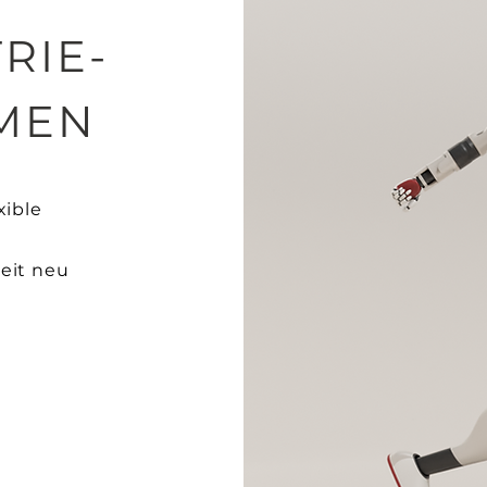
RIE-
MEN
xible
eit neu