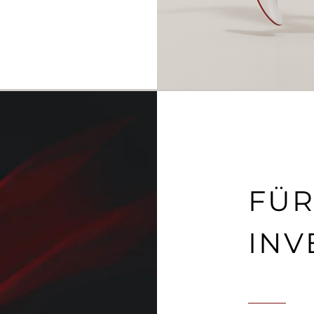
FÜ
IN