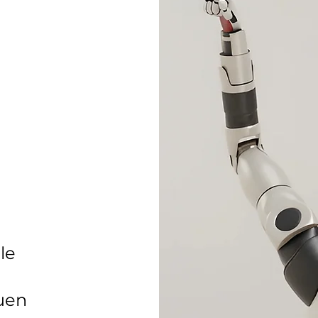
le
euen