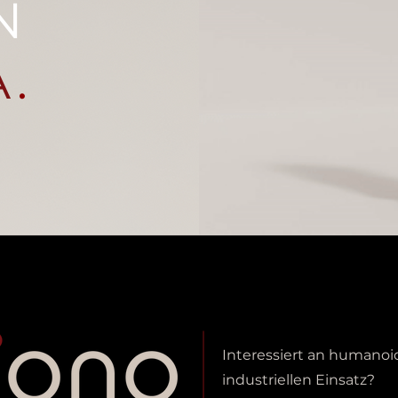
N
A
.
Interessiert an humanoi
industriellen Einsatz?