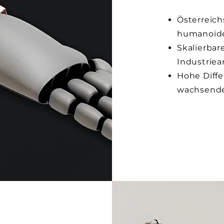
Österreich
humanoid
Skalierbar
Industri
Hohe Diffe
wachsend